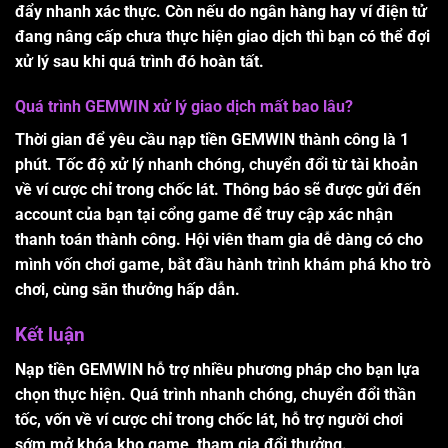
đẩy nhanh xác thực. Còn nếu do ngân hàng hay ví điện tử
đang nâng cấp chưa thực hiện giao dịch thì bạn có thể đợi
xử lý sau khi quá trình đó hoàn tất.
Quá trình GEMWIN xử lý giao dịch mất bao lâu?
Thời gian để yêu cầu nạp tiền GEMWIN thành công là 1
phút. Tốc độ xử lý nhanh chóng, chuyển đổi từ tài khoản
về ví cược chỉ trong chốc lát. Thông báo sẽ được gửi đến
account của bạn tại cổng game để truy cập xác nhận
thanh toán thành công. Hội viên tham gia dễ dàng có cho
mình vốn chơi game, bắt đầu hành trình khám phá kho trò
chơi, cùng săn thưởng hấp dẫn.
Kết luận
Nạp tiền GEMWIN hỗ trợ nhiều phương pháp cho bạn lựa
chọn thực hiện. Quá trình nhanh chóng, chuyển đổi thần
tốc, vốn về ví cược chỉ trong chốc lát, hỗ trợ người chơi
sớm mở khóa kho game, tham gia đổi thưởng.