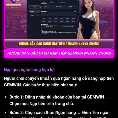
HƯỚNG DẪN CÁC CÁCH NẠP TIỀN GEMWIN NHANH CHÓNG
Nạp qua ngân hàng tiện lợi
Người chơi chuyển khoản qua ngân hàng dễ dàng nạp tiền
GEMWIN. Các bước thực hiện như sau:
Bước 1: Đăng nhập tài khoản của bạn tại GEMWIN →
Chọn mục Nạp tiền trên trang chủ.
Bước 2: Chọn cách thức Ngân hàng → Điền Tên ngân