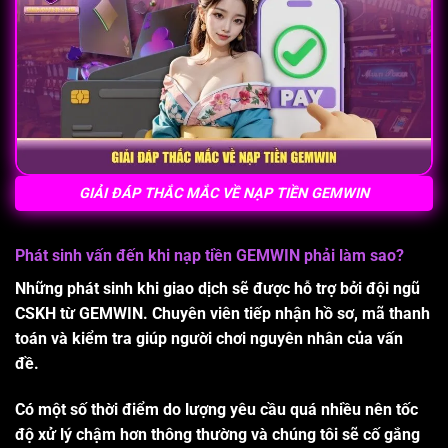
GIẢI ĐÁP THẮC MẮC VỀ NẠP TIỀN GEMWIN
Phát sinh vấn đến khi nạp tiền GEMWIN phải làm sao?
Những phát sinh khi giao dịch sẽ được hỗ trợ bởi đội ngũ
CSKH từ GEMWIN. Chuyên viên tiếp nhận hồ sơ, mã thanh
toán và kiểm tra giúp người chơi nguyên nhân của vấn
đề.
Có một số thời điểm do lượng yêu cầu quá nhiều nên tốc
độ xử lý chậm hơn thông thường và chúng tôi sẽ cố gắng