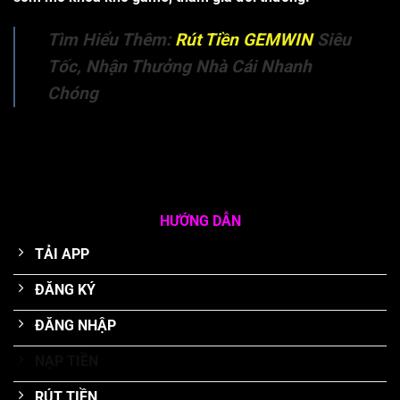
Tìm Hiểu Thêm:
Rút Tiền GEMWIN
Siêu
Tốc, Nhận Thưởng Nhà Cái Nhanh
Chóng
HƯỚNG DẪN
TẢI APP
ĐĂNG KÝ
ĐĂNG NHẬP
NẠP TIỀN
RÚT TIỀN