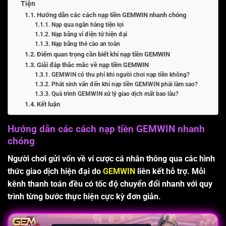
Tiện
Hướng dẫn các cách nạp tiền GEMWIN nhanh chóng
Nạp qua ngân hàng tiện lợi
Nạp bằng ví điện tử hiện đại
Nạp bằng thẻ cào an toàn
Điểm quan trọng cần biết khi nạp tiền GEMWIN
Giải đáp thắc mắc về nạp tiền GEMWIN
GEMWIN có thu phí khi người chơi nạp tiền không?
Phát sinh vấn đến khi nạp tiền GEMWIN phải làm sao?
Quá trình GEMWIN xử lý giao dịch mất bao lâu?
Kết luận
Hướng dẫn các cách nạp tiền GEMWIN nhanh
chóng
Người chơi gửi vốn về ví cược cá nhân thông qua các hình
thức giao dịch hiện đại do
GEMWIN
liên kết hỗ trợ. Mỗi
kênh thanh toán đều có tốc độ chuyển đổi nhanh với quy
trình từng bước thực hiện cực kỳ đơn giản.