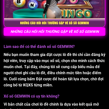
NHỮNG CÂU HỎI HỎI THƯỜNG GẶP VỀ XỔ SỐ GEMWIN
Làm sao để có thể đánh xổ số GEMWIN?
Nếu bạn muốn tham gia đặt cược lô đề thì chỉ cần đăng ký
hội viên, truy cập vào mục xổ số, chọn cho mình cách thức
muốn chơi. Tại đây, chúng tôi sẽ cung cấp biểu mẫu để
người chơi ghi cầu lô đề, điều chỉnh mức tiền hoặc điểm
lô. Cuối cùng bấm Đặt cược để hoàn tất lựa chọn, chờ đợi
công bố từ KQXS từng miền.
Xổ số GEMWIN có uy tín không?
Vì bản chất của chơi lô đề chính là dựa vào kết quả mở