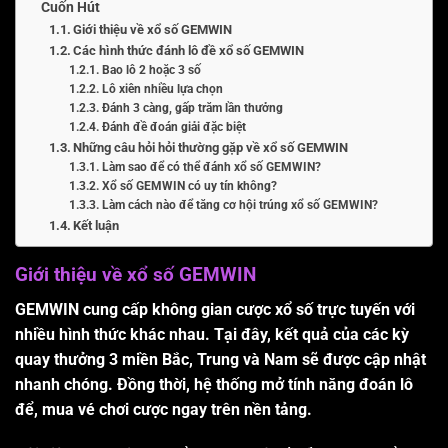
Cuốn Hút
Giới thiệu về xổ số GEMWIN
Các hình thức đánh lô đề xổ số GEMWIN
Bao lô 2 hoặc 3 số
Lô xiên nhiều lựa chọn
Đánh 3 càng, gấp trăm lần thưởng
Đánh đề đoán giải đặc biệt
Những câu hỏi hỏi thường gặp về xổ số GEMWIN
Làm sao để có thể đánh xổ số GEMWIN?
Xổ số GEMWIN có uy tín không?
Làm cách nào để tăng cơ hội trúng xổ số GEMWIN?
Kết luận
Giới thiệu về xổ số GEMWIN
GEMWIN cung cấp không gian cược xổ số trực tuyến với
nhiều hình thức khác nhau. Tại đây, kết quả của các kỳ
quay thưởng 3 miền Bắc, Trung và Nam sẽ được cập nhật
nhanh chóng. Đồng thời, hệ thống mở tính năng đoán lô
để, mua vé chơi cược ngay trên nền tảng.