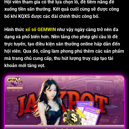
Hội viên tham gia có thể lựa chọn lô, đề tiềm năng để
xuống tiền săn thưởng. Kết quả cuối cùng sẽ được công
bố khi KQXS được các đài chính thức công bố.
Hình thức
xổ số GEMWIN
như vậy ngày càng trở nên đa
dạng và phổ biến hơn. Nền tảng cho phép ghi cầu lô đề
trực tuyến, tạo điều kiện săn thưởng online hấp dẫn đến
hội viên. Qua đó, cũng làm phong phú thêm các sản phẩm
mà trang chủ cung cấp, thu hút lượng truy cập tạo tài
khoản mới tăng vọt.